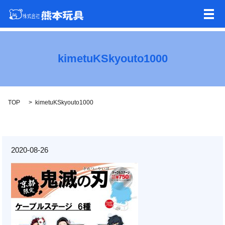
メ
kimetuKSkyouto1000
TOP
kimetuKSkyouto1000
2020-08-26