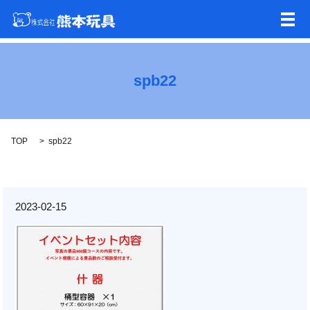
メ
spb22
TOP
spb22
2023-02-15