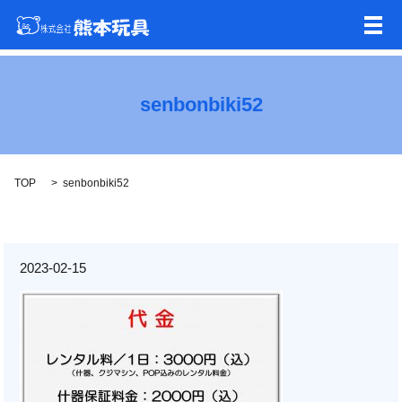
メ
senbonbiki52
TOP
senbonbiki52
2023-02-15