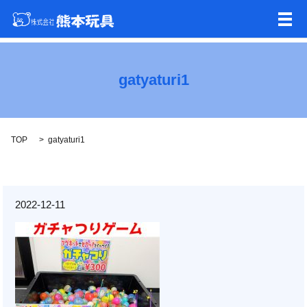
メ
gatyaturi1
TOP
gatyaturi1
2022-12-11